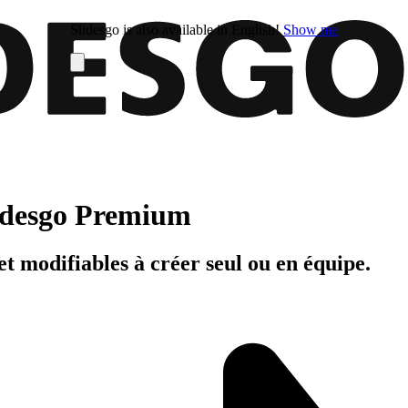
Slidesgo is also available in English!
Show me
Slidesgo Premium
t modifiables à créer seul ou en équipe.