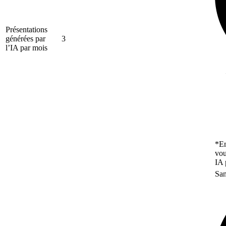
Présentations
générées par
3
l’IA par mois
*En
vou
IA 
San