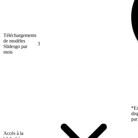
Téléchargements
de modèles
3
Slidesgo par
mois
*En
dis
par
Accès à la