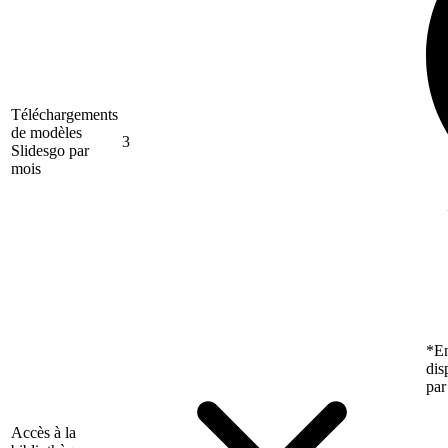
Téléchargements
de modèles
3
Slidesgo par
mois
*En
dis
par
Accès à la