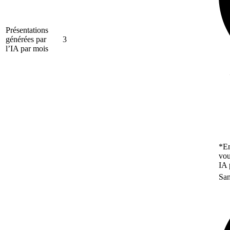
Présentations
générées par
3
l’IA par mois
*En
vou
IA 
San