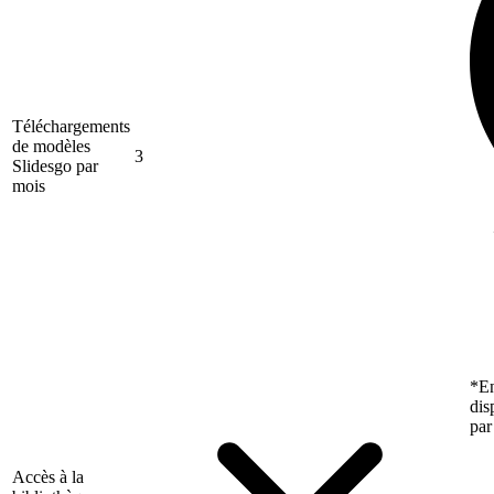
Téléchargements
de modèles
3
Slidesgo par
mois
*En
dis
par
Accès à la