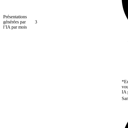
Présentations
générées par
3
l’IA par mois
*En
vou
IA 
San