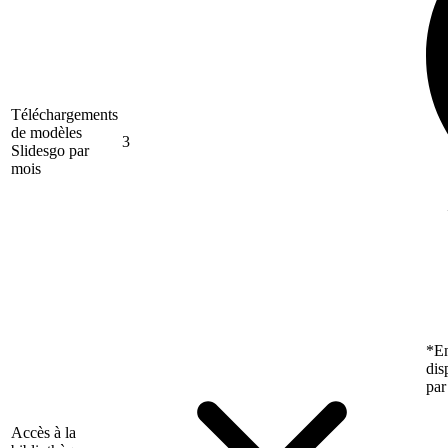
Téléchargements
de modèles
3
Slidesgo par
mois
*En
dis
par
Accès à la