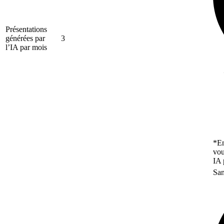
Présentations
générées par
3
l’IA par mois
*En
vou
IA 
San