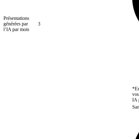
Présentations
générées par
3
l’IA par mois
*En
vou
IA 
San