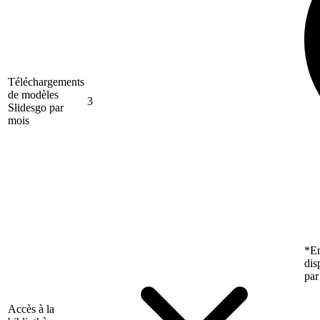
Téléchargements
de modèles
3
Slidesgo par
mois
*En
dis
par
Accès à la