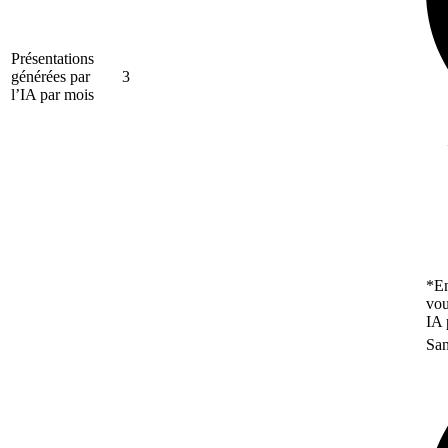
Présentations
générées par
3
l’IA par mois
*En
vou
IA 
San