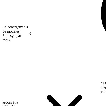
Téléchargements
de modèles
3
Slidesgo par
mois
*En
dis
par
Accès à la