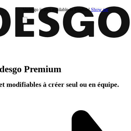
Slidesgo is also available in English!
Show me
Slidesgo Premium
t modifiables à créer seul ou en équipe.