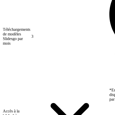
Téléchargements
de modèles
3
Slidesgo par
mois
*En
dis
par
Accès à la