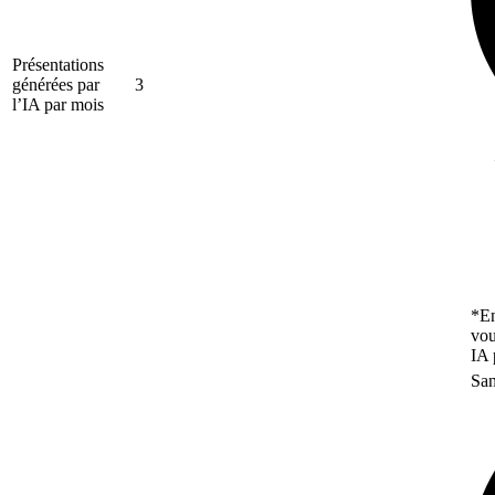
Présentations
générées par
3
l’IA par mois
*En
vou
IA 
San