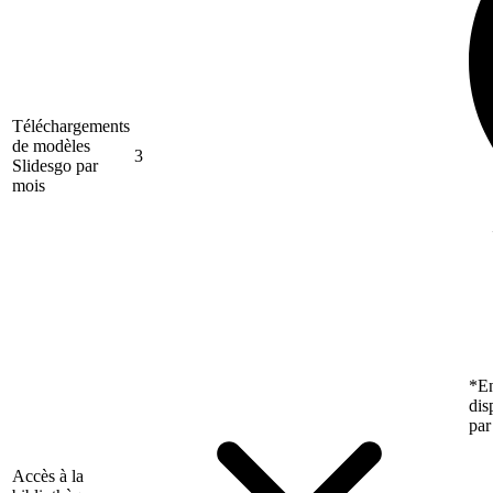
Téléchargements
de modèles
3
Slidesgo par
mois
*En
dis
par
Accès à la