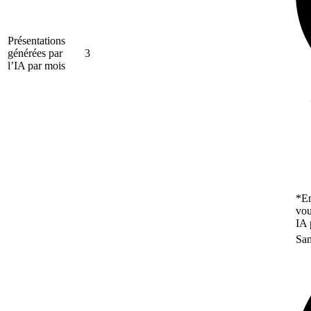
Présentations
générées par
3
l’IA par mois
*En
vou
IA 
San