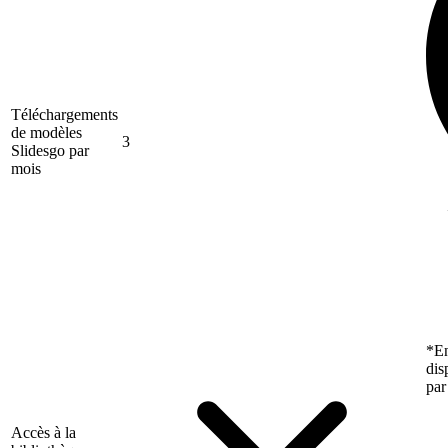
Téléchargements
de modèles
3
Slidesgo par
mois
*En
dis
par
Accès à la