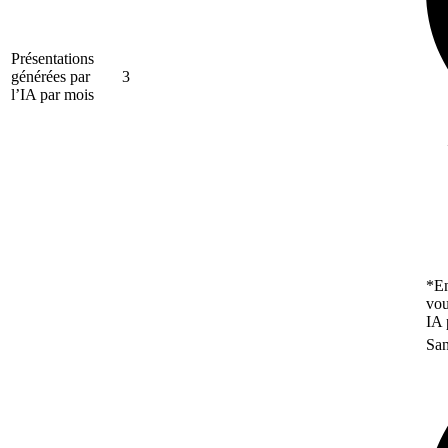
Présentations
générées par
3
l’IA par mois
*En
vou
IA 
San