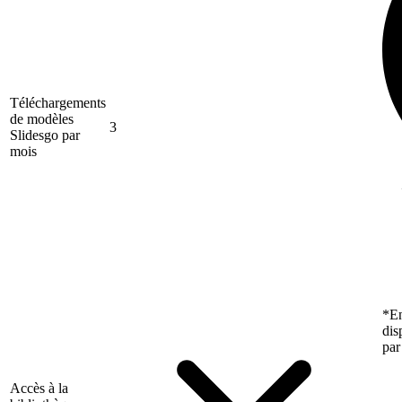
Téléchargements
de modèles
3
Slidesgo par
mois
*En
dis
par
Accès à la