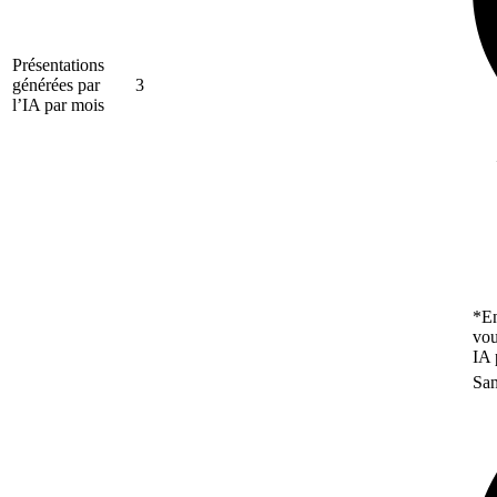
Présentations
générées par
3
l’IA par mois
*En
vou
IA 
San