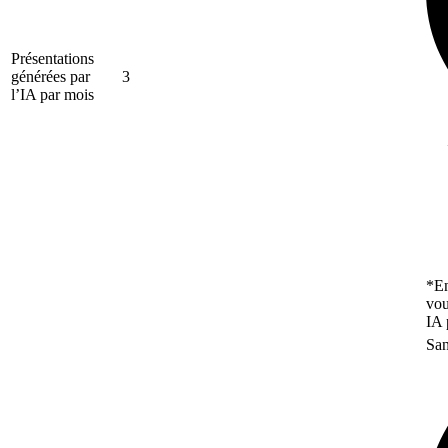
Présentations
générées par
3
l’IA par mois
*En
vou
IA 
San