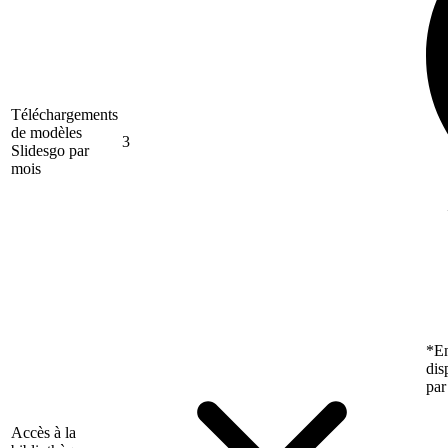
Téléchargements
de modèles
3
Slidesgo par
mois
*En
dis
par
Accès à la