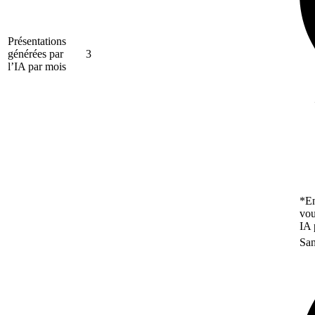
Présentations
générées par
3
l’IA par mois
*En
vou
IA 
San