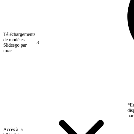
Téléchargements
de modèles
3
Slidesgo par
mois
*En
dis
par
Accès à la