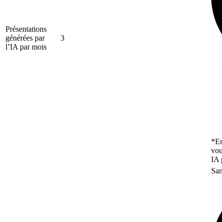
Présentations
générées par
3
l’IA par mois
*En
vou
IA 
San