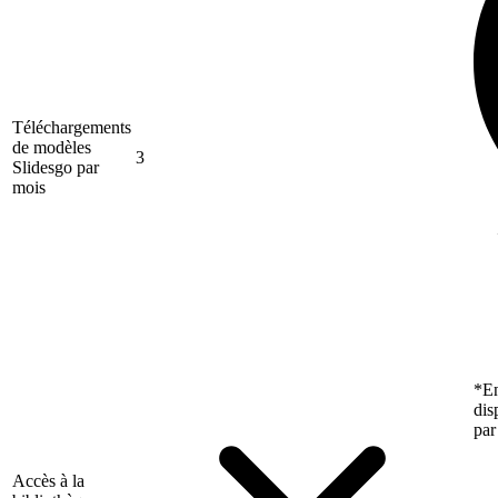
Téléchargements
de modèles
3
Slidesgo par
mois
*En
dis
par
Accès à la