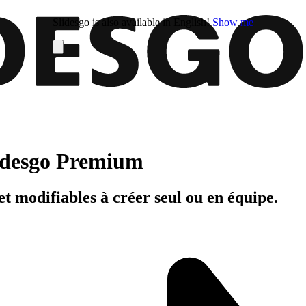
Slidesgo is also available in English!
Show me
Slidesgo Premium
t modifiables à créer seul ou en équipe.