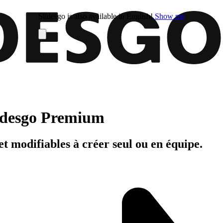
Slidesgo is also available in English!
Show me
Slidesgo Premium
t modifiables à créer seul ou en équipe.