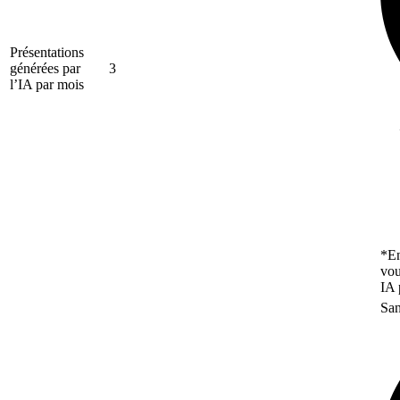
Présentations
générées par
3
l’IA par mois
*En
vou
IA 
San