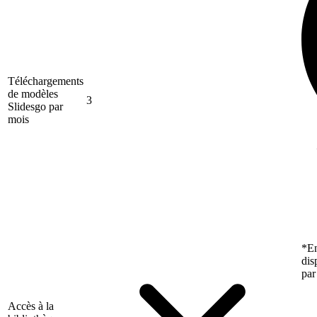
Téléchargements
de modèles
3
Slidesgo par
mois
*En
dis
par
Accès à la