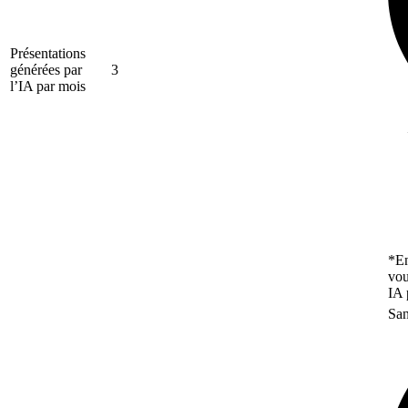
Présentations
générées par
3
l’IA par mois
*En
vou
IA 
San