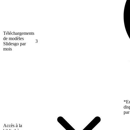
Téléchargements
de modèles
3
Slidesgo par
mois
*En
dis
par
Accès à la