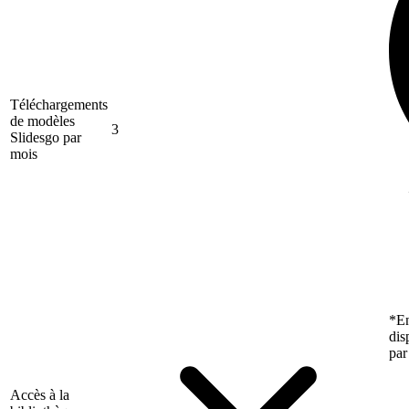
Téléchargements
de modèles
3
Slidesgo par
mois
*En
dis
par
Accès à la