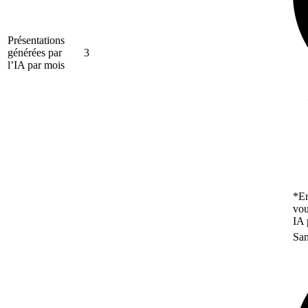
Présentations
générées par
3
l’IA par mois
*En
vou
IA 
San