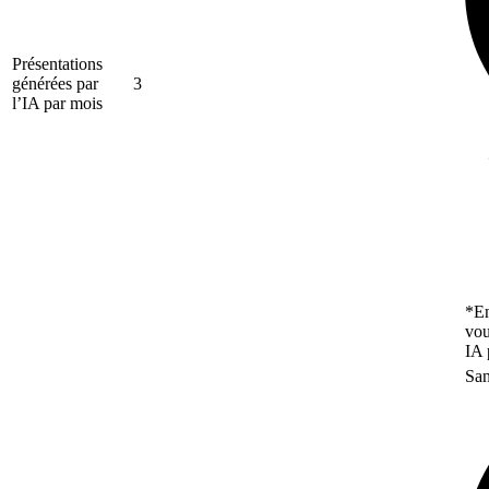
Présentations
générées par
3
l’IA par mois
*En
vou
IA 
San