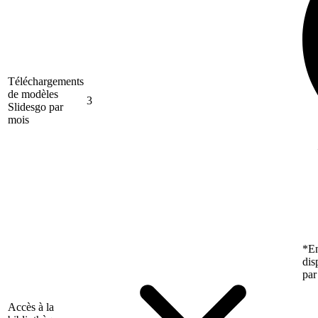
Téléchargements
de modèles
3
Slidesgo par
mois
*En
dis
par
Accès à la