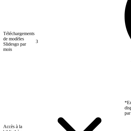
Téléchargements
de modèles
3
Slidesgo par
mois
*En
dis
par
Accès à la