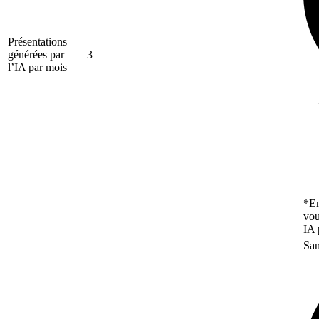
Présentations
générées par
3
l’IA par mois
*En
vou
IA 
San