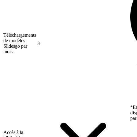
Téléchargements
de modèles
3
Slidesgo par
mois
*En
dis
par
Accès à la