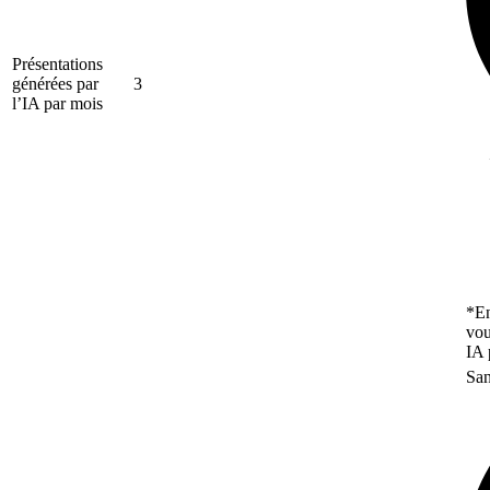
Présentations
générées par
3
l’IA par mois
*En
vou
IA 
San