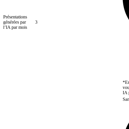
Présentations
générées par
3
l’IA par mois
*En
vou
IA 
San