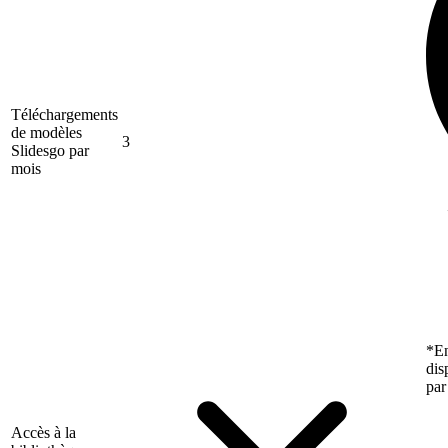
Téléchargements
de modèles
3
Slidesgo par
mois
*En
dis
par
Accès à la