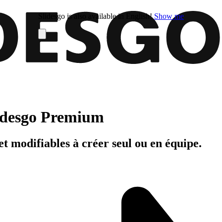
Slidesgo is also available in English!
Show me
Slidesgo Premium
t modifiables à créer seul ou en équipe.