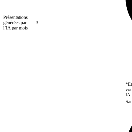
Présentations
générées par
3
l’IA par mois
*En
vou
IA 
San