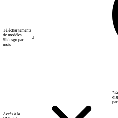
Téléchargements
de modèles
3
Slidesgo par
mois
*En
dis
par
Accès à la