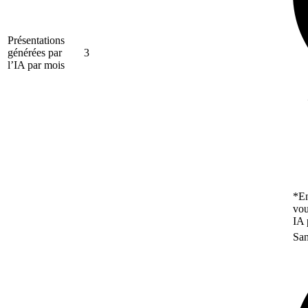
Présentations
générées par
3
l’IA par mois
*En
vou
IA 
San