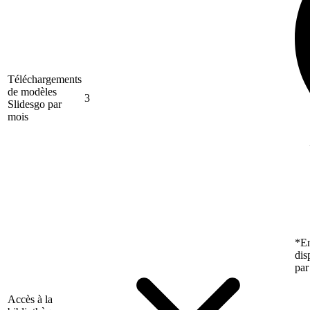
Téléchargements
de modèles
3
Slidesgo par
mois
*En
dis
par
Accès à la