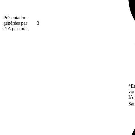
Présentations
générées par
3
l’IA par mois
*En
vou
IA 
San