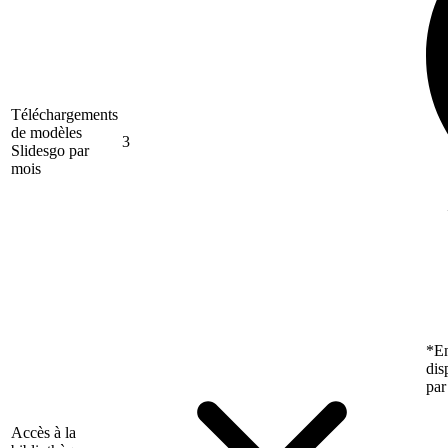
Téléchargements
de modèles
3
Slidesgo par
mois
*En
dis
par
Accès à la