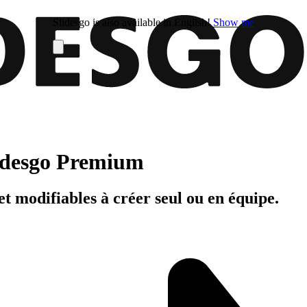
Slidesgo is also available in English!
Show me
Slidesgo Premium
t modifiables à créer seul ou en équipe.