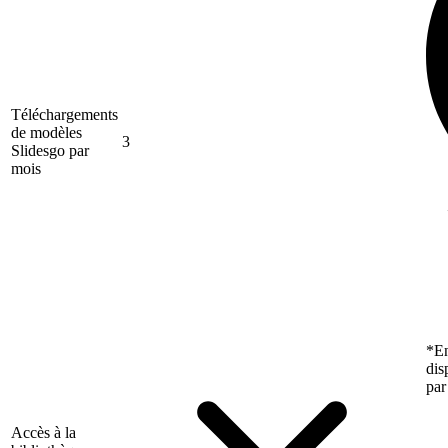
Téléchargements
de modèles
3
Slidesgo par
mois
*En
dis
par
Accès à la