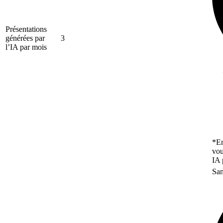
Présentations
générées par
3
l’IA par mois
*En
vou
IA 
San