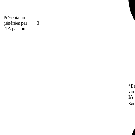
Présentations
générées par
3
l’IA par mois
*En
vou
IA 
San