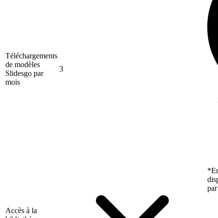
Téléchargements
de modèles
3
Slidesgo par
mois
*En
dis
par
Accès à la