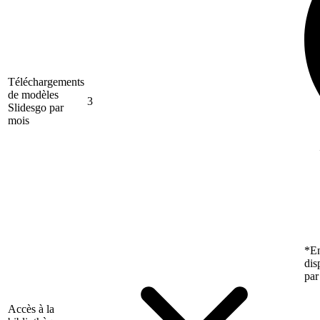
Téléchargements
de modèles
3
Slidesgo par
mois
*En
dis
par
Accès à la