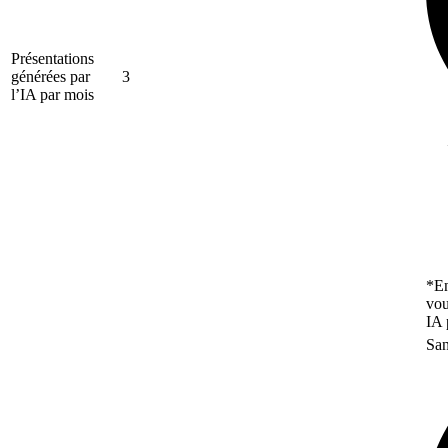
Présentations
générées par
3
l’IA par mois
*En
vou
IA 
San