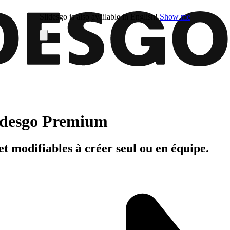
Slidesgo is also available in English!
Show me
Slidesgo Premium
t modifiables à créer seul ou en équipe.