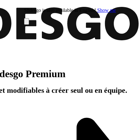
Slidesgo is also available in English!
Show me
Slidesgo Premium
t modifiables à créer seul ou en équipe.