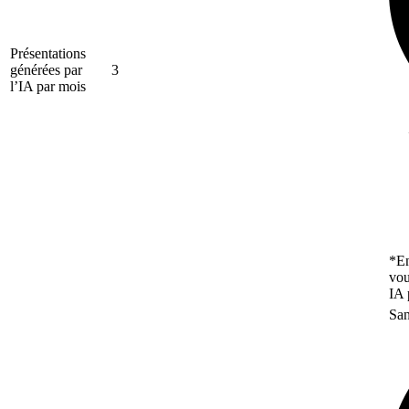
Présentations
générées par
3
l’IA par mois
*En
vou
IA 
San