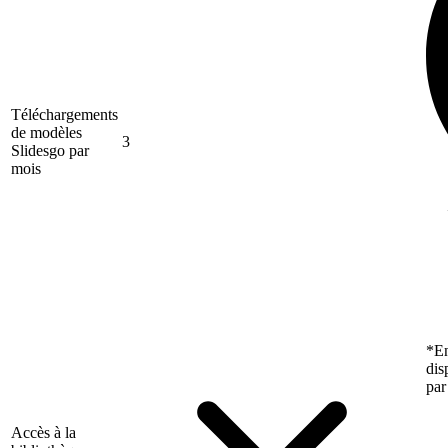
Téléchargements
de modèles
3
Slidesgo par
mois
*En
dis
par
Accès à la