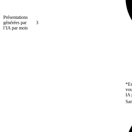
Présentations
générées par
3
l’IA par mois
*En
vou
IA 
San