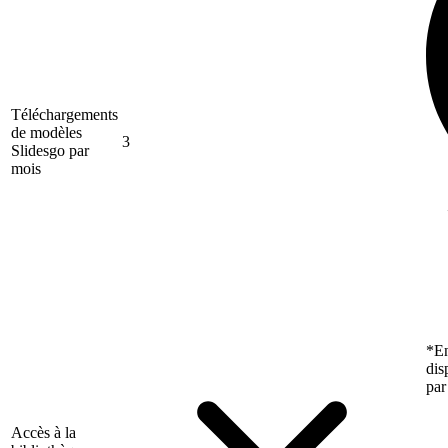
Téléchargements
de modèles
3
Slidesgo par
mois
*En
dis
par
Accès à la