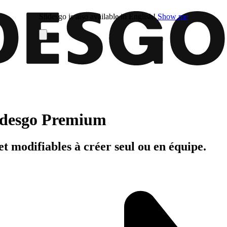
Slidesgo is also available in English!
Show me
Slidesgo Premium
t modifiables à créer seul ou en équipe.