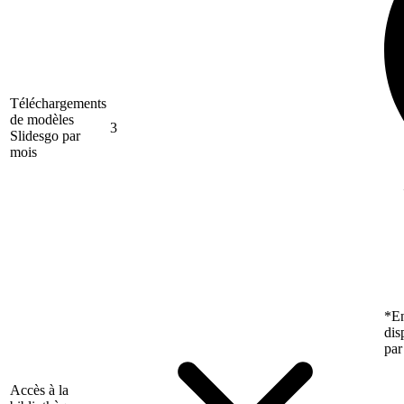
Téléchargements
de modèles
3
Slidesgo par
mois
*En
dis
par
Accès à la