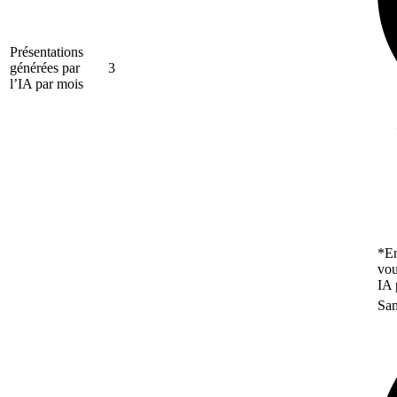
Présentations
générées par
3
l’IA par mois
*En
vou
IA 
San