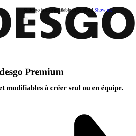
Slidesgo is also available in English!
Show me
Slidesgo Premium
t modifiables à créer seul ou en équipe.