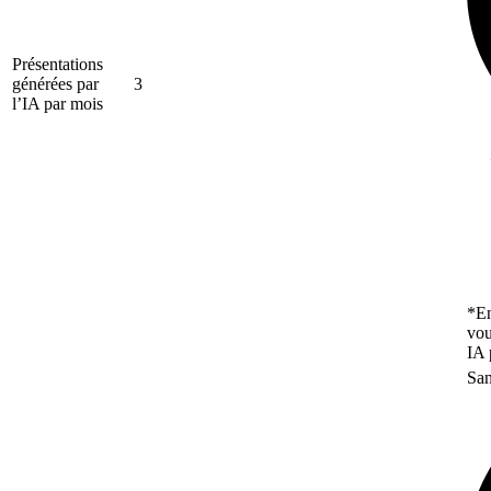
Présentations
générées par
3
l’IA par mois
*En
vou
IA 
San