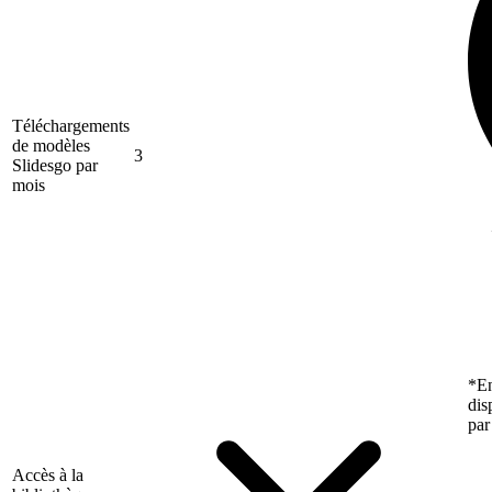
Téléchargements
de modèles
3
Slidesgo par
mois
*En
dis
par
Accès à la