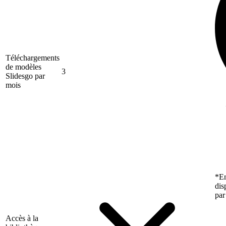
Téléchargements
de modèles
3
Slidesgo par
mois
*En
dis
par
Accès à la