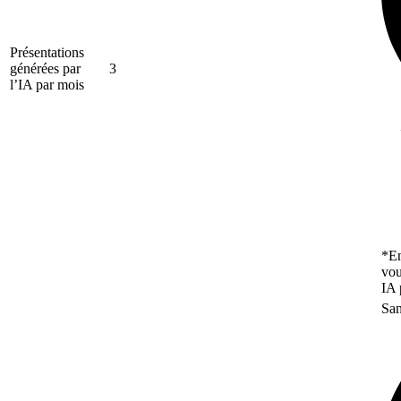
Présentations
générées par
3
l’IA par mois
*En
vou
IA 
San