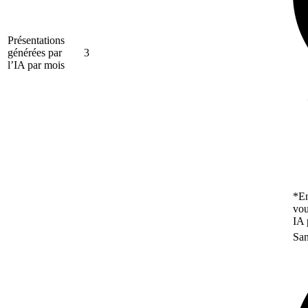
Présentations
générées par
3
l’IA par mois
*En
vou
IA 
San