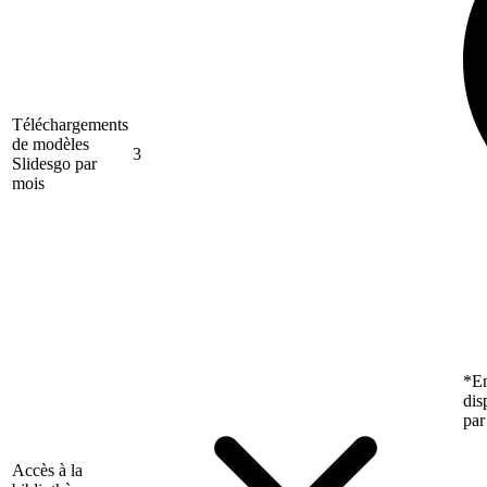
Téléchargements
de modèles
3
Slidesgo par
mois
*En
dis
par
Accès à la