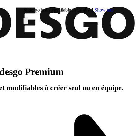
Slidesgo is also available in English!
Show me
Slidesgo Premium
t modifiables à créer seul ou en équipe.