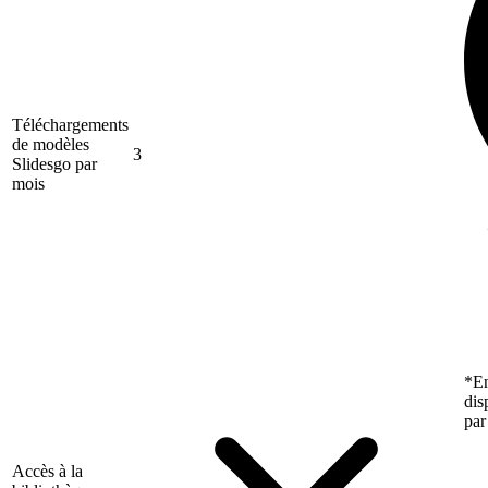
Téléchargements
de modèles
3
Slidesgo par
mois
*En
dis
par
Accès à la