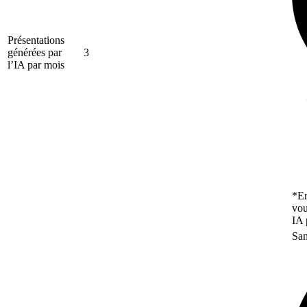
Présentations
générées par
3
l’IA par mois
*En
vou
IA 
San