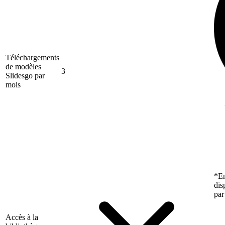
Téléchargements
de modèles
3
Slidesgo par
mois
*En
dis
par
Accès à la