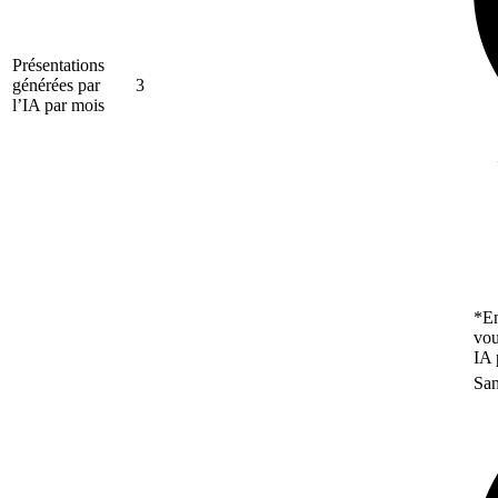
Présentations
générées par
3
l’IA par mois
*En
vou
IA 
San