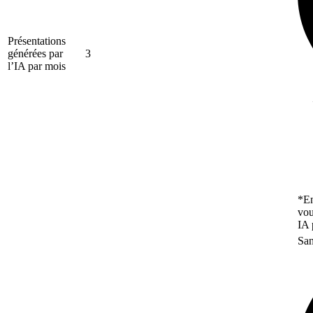
Présentations
générées par
3
l’IA par mois
*En
vou
IA 
San