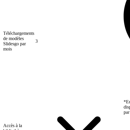
Téléchargements
de modèles
3
Slidesgo par
mois
*En
dis
par
Accès à la