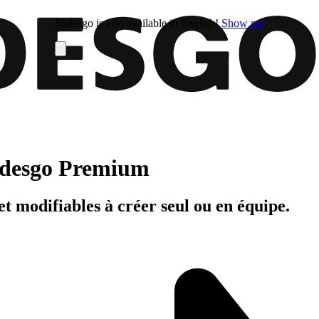
Slidesgo is also available in English!
Show me
Slidesgo Premium
t modifiables à créer seul ou en équipe.