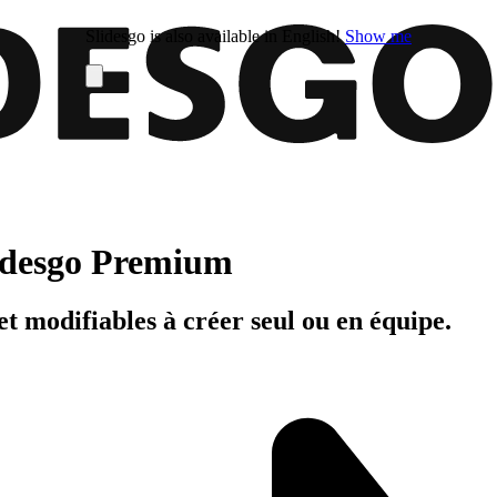
Slidesgo is also available in English!
Show me
Slidesgo Premium
t modifiables à créer seul ou en équipe.