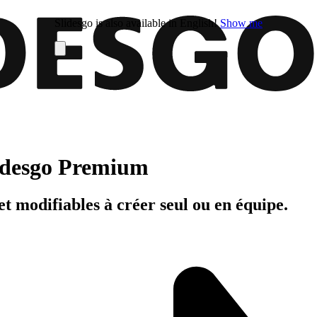
Slidesgo is also available in English!
Show me
Slidesgo Premium
t modifiables à créer seul ou en équipe.