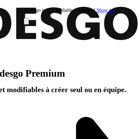
Slidesgo is also available in English!
Show me
Slidesgo Premium
t modifiables à créer seul ou en équipe.